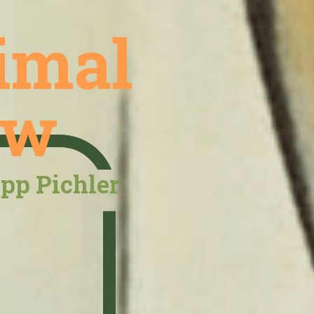
imal
ow
ipp Pichler