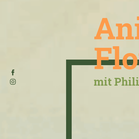
An
Fl
mit Phil