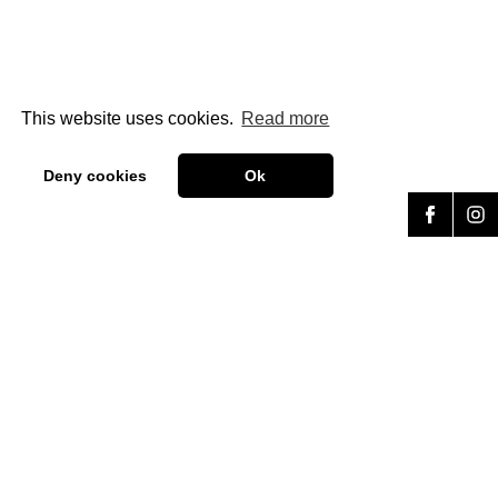
This website uses cookies.
Read more
Deny cookies
Ok
AFZACK
by
Forum Prävention
+39 0471 324 801
afzack@forum-p.it
Via Goethe 42
Bolzano · South Tyrol · Italy
VAT number: 02267890214