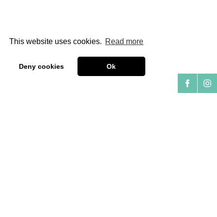
This website uses cookies.
Read more
Deny cookies
Ok
Oh yesss!!
2026 geats richtig
auf!
Ins von
AFZACK
mochts sehr viel Spaß,
junge Leit tolle
Freizeit-Abenteuer
unzubieten.